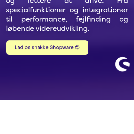
og lettere at drive. Fra
specialfunktioner og integrationer
til performance, fejlfinding og
løbende videreudvikling.
Lad os snakke Shopware 😍
Shopware udvikling
Shopware der er