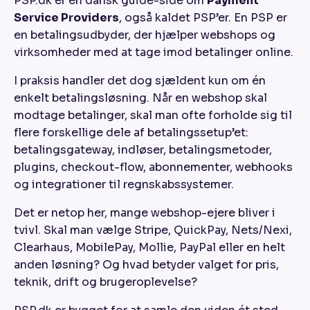
PSP.dk er en dansk guide-side om
Payment
Service Providers
, også kaldet PSP’er. En PSP er
en betalingsudbyder, der hjælper webshops og
virksomheder med at tage imod betalinger online.
I praksis handler det dog sjældent kun om én
enkelt betalingsløsning. Når en webshop skal
modtage betalinger, skal man ofte forholde sig til
flere forskellige dele af betalingssetup’et:
betalingsgateway, indløser, betalingsmetoder,
plugins, checkout-flow, abonnementer, webhooks
og integrationer til regnskabssystemer.
Det er netop her, mange webshop-ejere bliver i
tvivl. Skal man vælge Stripe, QuickPay, Nets/Nexi,
Clearhaus, MobilePay, Mollie, PayPal eller en helt
anden løsning? Og hvad betyder valget for pris,
teknik, drift og brugeroplevelse?