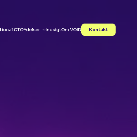
tional CTO
Ydelser
Indsigt
Om VOID
Kontakt